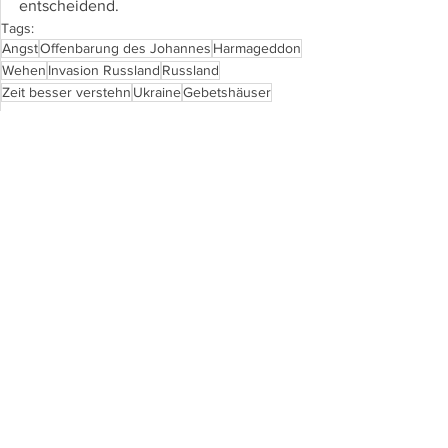
entscheidend.
Tags:
Angst
Offenbarung des Johannes
Harmageddon
Wehen
Invasion Russland
Russland
Zeit besser verstehn
Ukraine
Gebetshäuser
Angst & Zuversicht
Alle ansehen
Aktuelle Beiträge