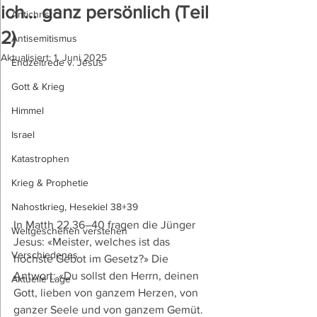
ich… ganz persönlich (Teil
Antichrist
2)
Antisemitismus
Aktualisiert:
1. Juni 2025
Endzeitrede v. Jesus
Gott & Krieg
Himmel
Israel
Katastrophen
Krieg & Prophetie
Nahostkrieg, Hesekiel 38+39
In Matth 22,36–40 fragen die Jünger 
Weltgeschehen verstehen
Jesus: «Meister, welches ist das 
Verschiedenes
höchste Gebot im Gesetz?» Die 
Antwort: «Du sollst den Herrn, deinen 
Aktuelle Lage
Gott, lieben von ganzem Herzen, von 
ganzer Seele und von ganzem Gemüt. 