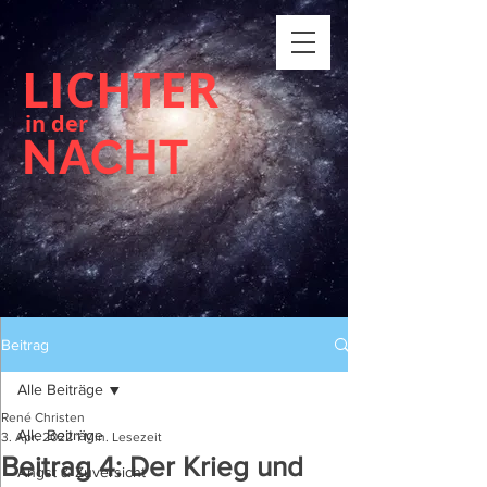
LICHTER
in der
NACHT
Beitrag
Alle Beiträge
René Christen
Alle Beiträge
3. Apr. 2022
1 Min. Lesezeit
Beitrag 4: Der Krieg und
Angst & Zuversicht