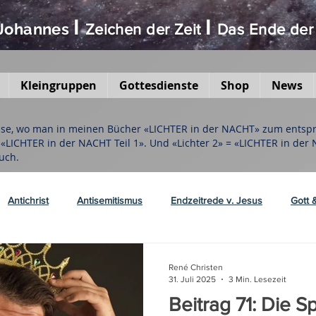
I
I
 Johannes
Zeichen der Zeit
D
as Ende
der
Kleingruppen
Gottesdienste
Shop
News
eise, wo man in meinen Bücher «LICHTER in der NACHT» zum entspre
h «LICHTER in der NACHT Teil 1». Und «Lichter 2» = «LICHTER in der
uch.
Antichrist
Antisemitismus
Endzeitrede v. Jesus
Gott 
g & Prophetie
Nahostkrieg, Hesekiel 38+39
Weltgeschehen v
René Christen
31. Juli 2025
3 Min. Lesezeit
Beitrag 71: Die 