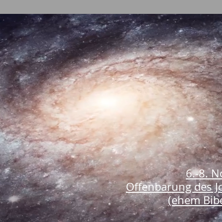
6.-8. 
Offenbarung des J
(ehem Bibe