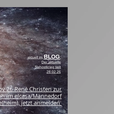
BLOG
aktuell im
:
Der aktuelle
Nahostkrieg seit
28.02.26
Nov 26 René Christen zur
oh im elcasa/Männedorf
lheim), jetzt anmelden