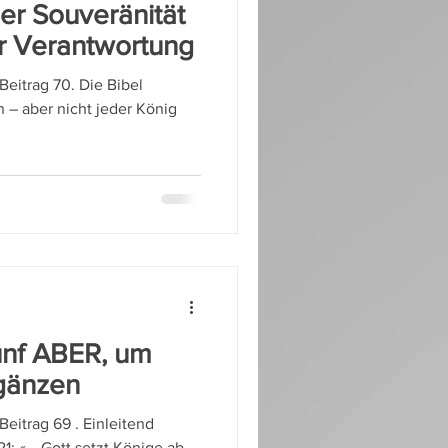
her Souveränität
r Verantwortung
Beitrag 70. Die Bibel
nig
fünf ABER, um
rgänzen
Beitrag 69 . Einleitend
21: «… Gott setzt Könige ab