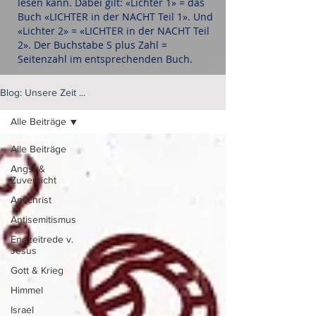
lesen kann. Dabei gilt: «Lichter 1» = das
Buch «LICHTER in der NACHT Teil 1». Und
«Lichter 2» = «LICHTER in der NACHT Teil
2». Der Buchstabe S plus Zahl =
Seitenzahl im entsprechenden Buch.
Blog: Unsere Zeit ...
Alle Beiträge
Alle Beiträge
Angst &
Zuversicht
Antichrist
Antisemitismus
Endzeitrede v.
Jesus
Gott & Krieg
Himmel
Israel