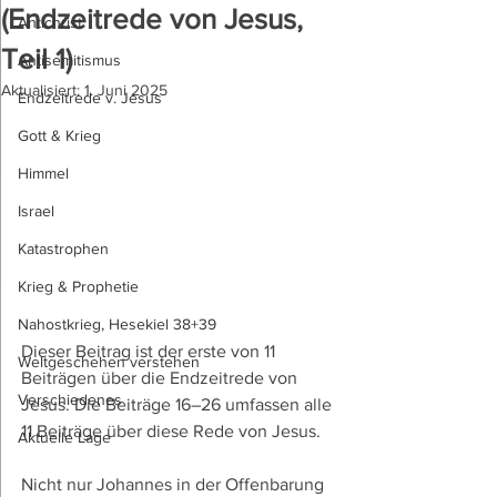
(Endzeitrede von Jesus,
Antichrist
Teil 1)
Antisemitismus
Aktualisiert:
1. Juni 2025
Endzeitrede v. Jesus
Gott & Krieg
Himmel
Israel
Katastrophen
Krieg & Prophetie
Nahostkrieg, Hesekiel 38+39
Dieser Beitrag ist der erste von 11 
Weltgeschehen verstehen
Beiträgen über die Endzeitrede von 
Verschiedenes
Jesus. Die Beiträge 16–26 umfassen alle 
11 Beiträge über diese Rede von Jesus.  
Aktuelle Lage
Nicht nur Johannes in der Offenbarung 