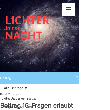
LICHTER
in der
NACHT
Beitrag
Alle Beiträge
René Christen
Alle Beiträge
11. Aug. 2022
2 Min. Lesezeit
Beitrag 16: Fragen erlaubt
Angst & Zuversicht