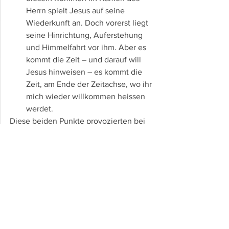
Herrn spielt Jesus auf seine 
Wiederkunft an. Doch vorerst liegt 
seine Hinrichtung, Auferstehung 
und Himmelfahrt vor ihm. Aber es 
kommt die Zeit – und darauf will 
Jesus hinweisen – es kommt die 
Zeit, am Ende der Zeitachse, wo ihr 
mich wieder willkommen heissen 
werdet.
Diese beiden Punkte provozierten bei 
den Jüngern die drei erwähnten Fragen 
in Matth 24,3. Ich wiederhole sie:
1. Wann wird dies geschehen? 
Gemeint 
ist die Zerstörung des Tempels oben 
auf dem Tempelplatz in Jerusalem.
2. Welches wird das Zeichen des 
Wiederkommens von dir Jesus Christus 
sein?