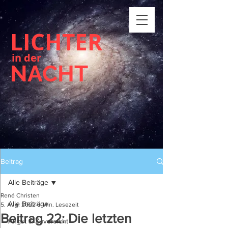
LICHTER
in der
NACHT
Beitrag
Alle Beiträge
René Christen
Alle Beiträge
5. Aug. 2022
5 Min. Lesezeit
Beitrag 22: Die letzten
Angst & Zuversicht