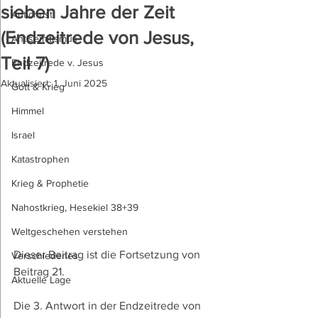
sieben Jahre der Zeit
Antichrist
(Endzeitrede von Jesus,
Antisemitismus
Teil 7)
Endzeitrede v. Jesus
Aktualisiert:
1. Juni 2025
Gott & Krieg
Himmel
Israel
Katastrophen
Krieg & Prophetie
Nahostkrieg, Hesekiel 38+39
Weltgeschehen verstehen
Dieser Beitrag ist die Fortsetzung von 
Verschiedenes
Beitrag 21. 
Aktuelle Lage
Die 3. Antwort in der Endzeitrede von 