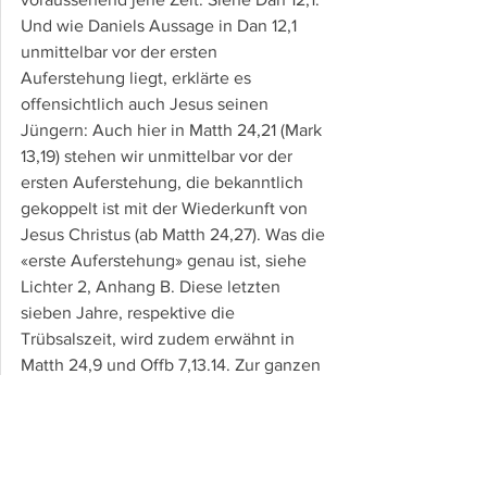
Und wie Daniels Aussage in Dan 12,1 
unmittelbar vor der ersten 
Auferstehung liegt, erklärte es 
offensichtlich auch Jesus seinen 
Jüngern: Auch hier in Matth 24,21 (Mark 
13,19) stehen wir unmittelbar vor der 
ersten Auferstehung, die bekanntlich 
gekoppelt ist mit der Wiederkunft von 
Jesus Christus (ab Matth 24,27). Was die 
«erste Auferstehung» genau ist, siehe 
Lichter 2, Anhang B. Diese letzten 
sieben Jahre, respektive die 
Trübsalszeit, wird zudem erwähnt in 
Matth 24,9 und Offb 7,13.14. Zur ganzen 
Thematik siehe auch Lichter 1, Anhang 
A und B.
3.
 Diese Trübsalszeit wird zeitlich 
begrenzt sein:
 Matth 24,22 / Mark 13,20