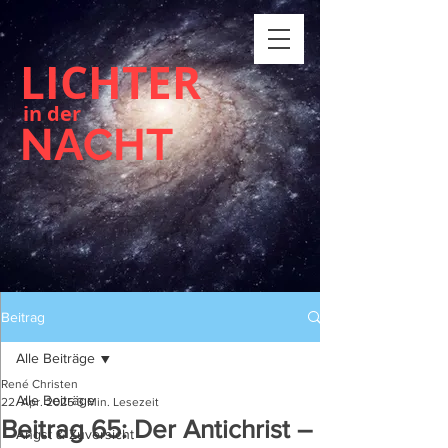
LICHTER
in der
NACHT
Beitrag
Alle Beiträge
René Christen
Alle Beiträge
22. Apr. 2025
3 Min. Lesezeit
Beitrag 65: Der Antichrist –
Angst & Zuversicht