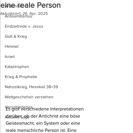
eine reale Person
Antichrist
Aktualisiert:
26. Apr. 2025
Antisemitismus
Endzeitrede v. Jesus
Gott & Krieg
Himmel
Israel
Katastrophen
Krieg & Prophetie
Nahostkrieg, Hesekiel 38+39
Weltgeschehen verstehen
Verschiedenes
Es gibt verschiedene Interpretationen 
darüber, ob der Antichrist eine böse 
Aktuelle Lage
Geistesmacht, ein System oder eine 
reale menschliche Person ist. Eine 