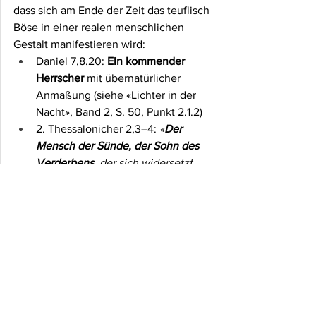
dass sich am Ende der Zeit das teuflisch 
Böse in einer realen menschlichen 
Gestalt manifestieren wird:
Daniel 7,8.20: 
Ein kommender 
Herrscher
 mit übernatürlicher 
Anmaßung (siehe «Lichter in der 
Nacht», Band 2, S. 50, Punkt 2.1.2)
2. Thessalonicher 2,3–4: 
«
Der 
Mensch der Sünde, der Sohn des 
Verderbens, 
der sich widersetzt 
und sich über alles erhebt, was 
Gott oder Gegenstand der 
Verehrung heißt, sodass er sich in 
den Tempel Gottes setzt und sich 
selbst für Gott ausgibt»
 (vgl. auch 2. 
Thessalonicher 2,8–9: das Wirken 
in der Kraft Satans)
Offenbarung 13,18: Die Zahl des 
Antichristen ist 
«die Zahl eines 