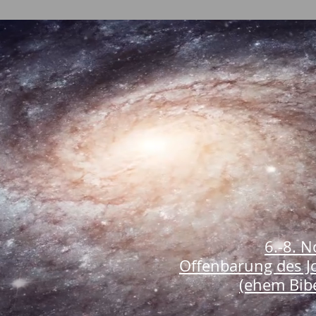
6.-8. 
Offenbarung des J
(ehem Bibe