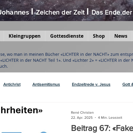
I
I
 Johannes
Zeichen der Zeit
D
as Ende
der
Kleingruppen
Gottesdienste
Shop
News
eise, wo man in meinen Bücher «LICHTER in der NACHT» zum entspre
h «LICHTER in der NACHT Teil 1». Und «Lichter 2» = «LICHTER in der
uch.
Antichrist
Antisemitismus
Endzeitrede v. Jesus
Gott 
g & Prophetie
Nahostkrieg, Hesekiel 38+39
Weltgeschehen v
René Christen
22. Apr. 2025
4 Min. Lesezeit
Beitrag 67: «Fa