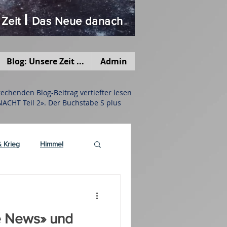
I
 Zeit
Das Neue danach
Blog: Unsere Zeit ...
Admin
chenden Blog-Beitrag vertiefter lesen
 NACHT Teil 2». Der Buchstabe S plus
& Krieg
Himmel
erstehen
ke News» und