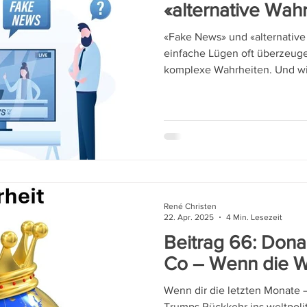
«alternative Wah
«Fake News» und «alternativ
einfache Lügen oft überzeuge
komplexe Wahrheiten. Und wie
René Christen
22. Apr. 2025
4 Min. Lesezeit
Beitrag 66: Don
Co – Wenn die Wa
Wenn dir die letzten Monate 
Trumps Rückkehr ins weltpoli