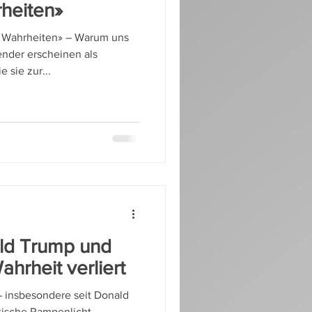
rheiten»
e Wahrheiten» – Warum uns
nder erscheinen als
 sie zur...
ald Trump und
hrheit verliert
– insbesondere seit Donald
tische Rampenlicht –