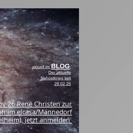
BLOG
aktuell im
:
Der aktuelle
Nahostkrieg seit
28.02.26
Nov 26 René Christen zur
oh im elcasa/Männedorf
lheim), jetzt anmelden